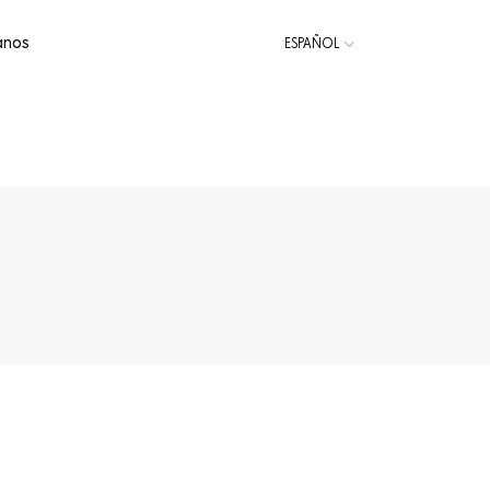
anos
ESPAÑOL
CATALÀ
ENGLISH