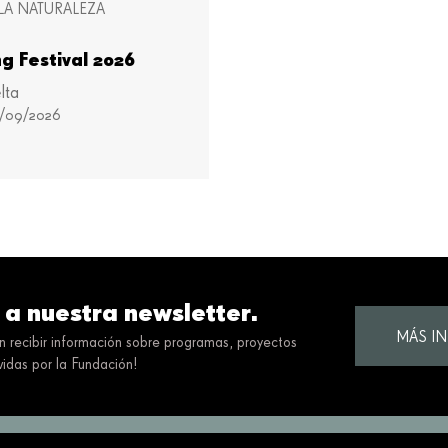
LA NATURALEZA
ng Festival 2026
lta
0/09/2026
Más información
 a nuestra newsletter.
MÁS I
en recibir información sobre programas, proyectos
idas por la Fundación!