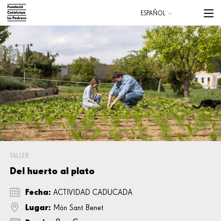
Pasar
Menu
ESPAÑOL
al
trigge
CATALÀ
contenido
principal
Main
navigation
TALLER
Del huerto al plato
Fecha:
ACTIVIDAD CADUCADA
Lugar:
Món Sant Benet