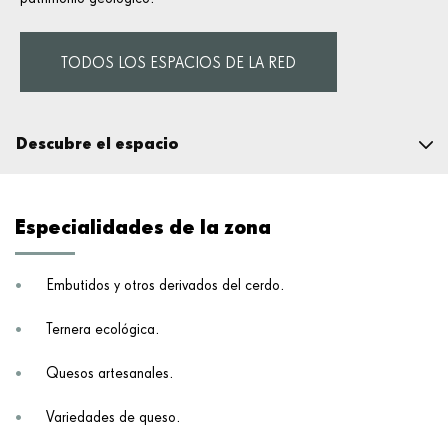
TODOS LOS ESPACIOS DE LA RED
Descubre el espacio
El espacio natural
Fauna y flora
Especialidades de la zona
Geología
Información práctica
Alimentación y territorio
Embutidos y otros derivados del cerdo.
La labor de la Fundación
Ternera ecológica.
Quesos artesanales.
Variedades de queso.