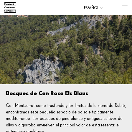
Pasar
Menu
ESPAÑOL
al
trigge
CATALÀ
contenido
ENGLISH
principal
Main
navigation
Bosques de Can Roca Els Blaus
Con Montserrat como trasfondo y los límites de la sierra de Rubió,
encontramos este pequeño espacio de paisaje típicamente
mediterráneo. Los bosques de pino blanco y antiguos cultivos de
olivo y algarrobo envuelven el principal valor de esta reserva: el
patrimonio geológico.