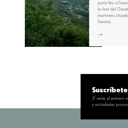
porta fins a l'er
la font del Gavat
martinenc situada
l'ermita.
Suscríbete
¡Y serás el primero 
y actividades promov