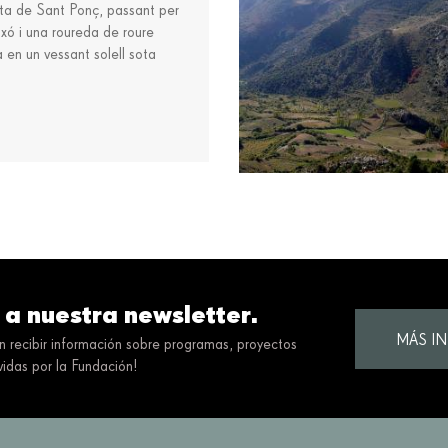
mita de Sant Ponç, passant per
xó i una roureda de roure
 en un vessant solell sota
Més informació
 a nuestra newsletter.
MÁS I
en recibir información sobre programas, proyectos
idas por la Fundación!