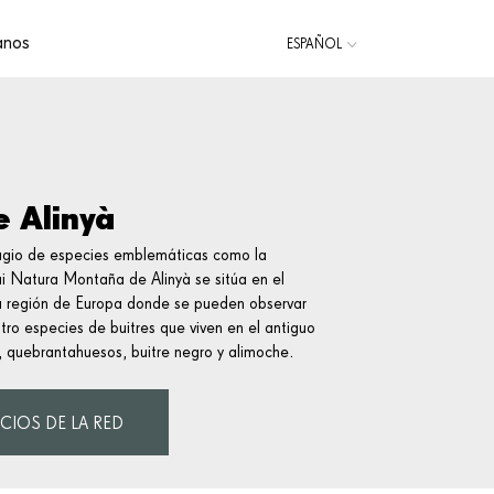
anos
ESPAÑOL
CATALÀ
ENGLISH
 Alinyà
ugio de especies emblemáticas como la
i Natura Montaña de Alinyà se sitúa en el
ica región de Europa donde se pueden observar
atro especies de buitres que viven en el antiguo
, quebrantahuesos, buitre negro y alimoche.
CIOS DE LA RED