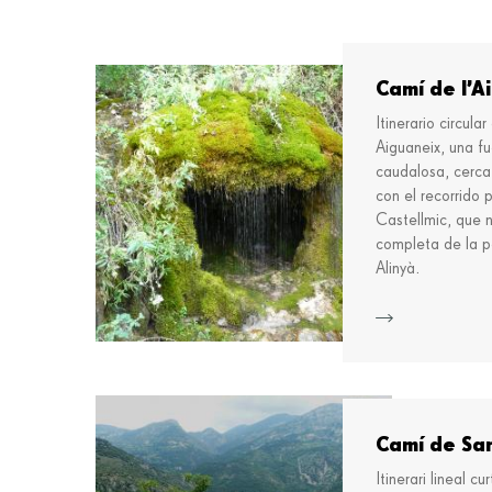
Camí de l’A
Itinerario circular
Aiguaneix, una f
caudalosa, cerca 
con el recorrido 
Castellmic, que 
completa de la pa
Alinyà.
Camí de Sa
Itinerari lineal 