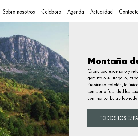
Sobre nosotros
Colabora
Agenda
Actualidad
Contáct
on
Montaña de
Grandioso escenario y ref
gamuza o el urogallo, Espa
Prepirineo catalán, la ún
con cierta facilidad las cu
continente: buitre leonado
TODOS LOS ESPA