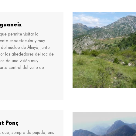
iguaneix
 que permite visitar la
uente espectacular y muy
del núcleo de Alinyà, junto
por los alrededores del roc de
nos da una visión muy
rte central del valle de
Más información
nt Ponç
curt que, sempre de pujada, ens