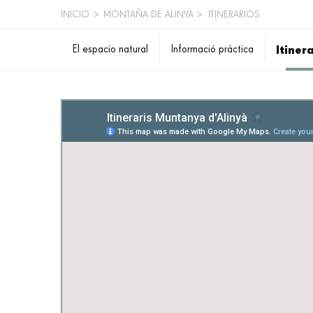
INICIO
>
MONTAÑA DE ALINYÀ
>
ITINERARIOS
SOBRESCRIBIR
Itiner
El espacio natural
Informació práctica
ENLACES
DE
AYUDA
A
LA
NAVEGACIÓN