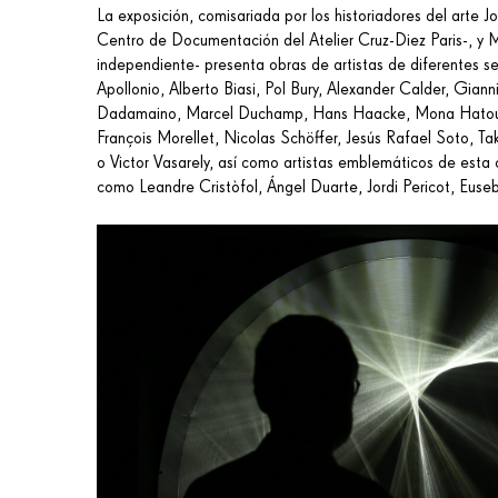
La exposición, comisariada por los historiadores del arte Jo
Centro de Documentación del Atelier Cruz-Diez Paris-, y 
independiente- presenta obras de artistas de diferentes s
Apollonio, Alberto Biasi, Pol Bury, Alexander Calder, Gian
Dadamaino, Marcel Duchamp, Hans Haacke, Mona Hatoum,
François Morellet, Nicolas Schöffer, Jesús Rafael Soto, Ta
o Victor Vasarely, así como artistas emblemáticos de esta
como Leandre Cristòfol, Ángel Duarte, Jordi Pericot, Euse