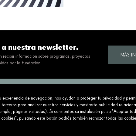
 a nuestra newsletter.
MÁS I
en recibir información sobre programas, proyectos
idas por la Fundación!
tu experiencia de navegación, nos ayudan a proteger tu privacidad y permit
ciedad construyendo un futuro mejor y más jus
 terceros para analizar nuestros servicios y mostrarte publicidad relacion
mplo, páginas visitadas). Si consientes su instalación pulsa "Aceptar tod
Conecta
Enlaces
e cookies", pulsando este botón podrás también rechazar todas las cook
Contáctanos
Aviso legal
Preguntas frecuentes
Política de cookies