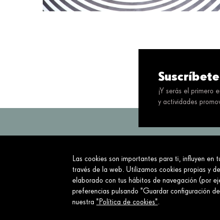
Suscríbete
¡Y serás el primero 
y actividades promov
Las cookies son importantes para ti, influyen en 
Servimos a la so
través de la web. Utilizamos cookies propias y de
elaborado con tus hábitos de navegación (por eje
Sobre nosotros
preferencias pulsando "Guardar configuración d
nuestra
"Política de cookies"
.
¿Qué hacemos?
Sobre nosotros