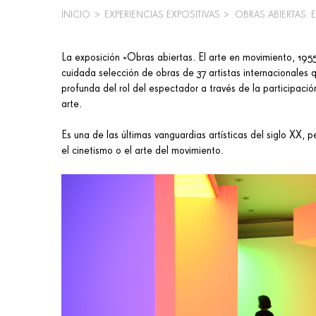
INICIO
>
EXPERIENCIAS EXPOSITIVAS
>
OBRAS ABIERTAS. E
SOBRESCRIBIR
ENLACES
La exposición «Obras abiertas. El arte en movimiento, 195
cuidada selección de obras de 37 artistas internacionales
DE
profunda del rol del espectador a través de la participació
AYUDA
arte.
A
Es una de las últimas vanguardias artísticas del siglo XX, 
el cinetismo o el arte del movimiento.
LA
NAVEGACIÓN