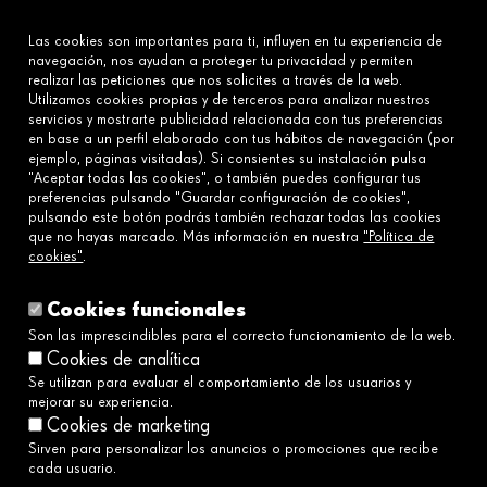
¿Qué hacemos?
Las cookies son importantes para ti, influyen en tu experiencia de
Sobre nosotros
navegación, nos ayudan a proteger tu privacidad y permiten
realizar las peticiones que nos solicites a través de la web.
Utilizamos cookies propias y de terceros para analizar nuestros
Conecta
servicios y mostrarte publicidad relacionada con tus preferencias
en base a un perfil elaborado con tus hábitos de navegación (por
Contáctanos
ejemplo, páginas visitadas). Si consientes su instalación pulsa
Preguntas frecuentes
"Aceptar todas las cookies", o también puedes configurar tus
preferencias pulsando "Guardar configuración de cookies",
pulsando este botón podrás también rechazar todas las cookies
que no hayas marcado. Más información en nuestra
"Política de
Enlaces
cookies"
.
Aviso legal
Política de cookies
Cookies funcionales
Política de privacidad
Son las imprescindibles para el correcto funcionamiento de la web.
Cookies de analítica
Política de redes sociales
Se utilizan para evaluar el comportamiento de los usuarios y
Canal Ético y de Denuncias→
mejorar su experiencia.
Accesibilidad
Cookies de marketing
Sirven para personalizar los anuncios o promociones que recibe
cada usuario.
Servimos a la sociedad construyendo un