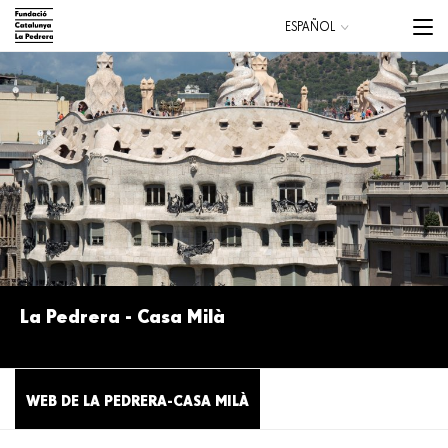
Pasar
Menu
ESPAÑOL
al
trigge
CATALÀ
contenido
ENGLISH
principal
Main
navigation
La Pedrera - Casa Milà
LA PEDRERA - CASA MILÀ
WEB DE LA PEDRERA-CASA MILÀ