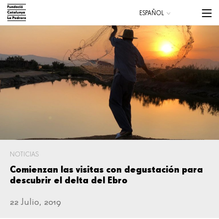
Pasar
Menu
ESPAÑOL
al
trigge
CATALÀ
contenido
ENGLISH
principal
Main
navigation
NOTICIAS
Comienzan las visitas con degustación para
descubrir el delta del Ebro
22 Julio, 2019