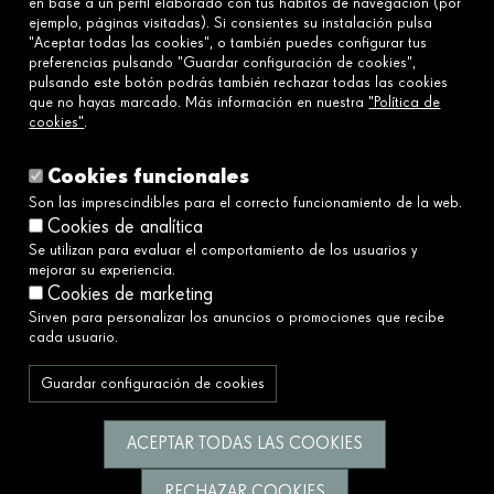
en base a un perfil elaborado con tus hábitos de navegación (por
Contáctanos
ejemplo, páginas visitadas). Si consientes su instalación pulsa
Preguntas frecuentes
"Aceptar todas las cookies", o también puedes configurar tus
preferencias pulsando "Guardar configuración de cookies",
pulsando este botón podrás también rechazar todas las cookies
que no hayas marcado. Más información en nuestra
"Política de
Enlaces
cookies"
.
Aviso legal
Política de cookies
Cookies funcionales
Política de privacidad
Son las imprescindibles para el correcto funcionamiento de la web.
Cookies de analítica
Política de redes sociales
Se utilizan para evaluar el comportamiento de los usuarios y
Canal Ético y de Denuncias→
mejorar su experiencia.
Accesibilidad
Cookies de marketing
Sirven para personalizar los anuncios o promociones que recibe
cada usuario.
Servimos a la sociedad construyendo un
futuro mejor y más justo.
Guardar configuración de cookies
Síguenos
ACEPTAR TODAS LAS COOKIES
RECHAZAR COOKIES