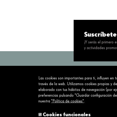
Suscríbete
¡Y serás el primero 
y actividades promov
Las cookies son importantes para ti, influyen en 
Servimos a la so
través de la web. Utilizamos cookies propias y de
elaborado con tus hábitos de navegación (por eje
Sobre nosotros
preferencias pulsando "Guardar configuración d
nuestra
"Política de cookies"
.
¿Qué hacemos?
Sobre nosotros
Cookies funcionales