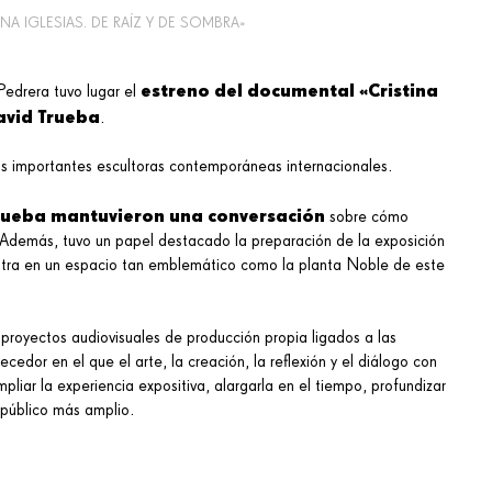
A IGLESIAS. DE RAÍZ Y DE SOMBRA»
estreno del documental «Cristina
Pedrera tuvo lugar el
avid Trueba
.
s importantes escultoras contemporáneas internacionales.
 Trueba mantuvieron una conversación
sobre cómo
ca. Además, tuvo un papel destacado la preparación de la exposición
stra en un espacio tan emblemático como la planta Noble de este
proyectos audiovisuales de producción propia ligados a las
edor en el que el arte, la creación, la reflexión y el diálogo con
pliar la experiencia expositiva, alargarla en el tiempo, profundizar
 público más amplio.