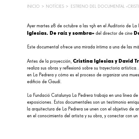
INICIO
>
NOTÍCIES
>
ESTRENO DEL DOCUMENTAL «CRISTIN
SOBRESCRIBIR
ENLACES
Ayer martes 28 de octubre a las 19h en el Auditorio de La 
Iglesias. De raíz y sombra»
D
del director de cine
DE
AYUDA
Este documental ofrece una mirada íntima a una de las má
A
Cristina Iglesias y David
Antes de la proyección,
LA
realiza sus obras y reflexionó sobre su trayectoria artísti
en La Pedrera y cómo es el proceso de organizar una mue
NAVEGACIÓN
edificio de Gaudí.
La Fundació Catalunya La Pedrera trabaja en una línea de 
exposiciones. Estos documentales son un testimonio enriquec
la arquitectura de La Pedrera se unen con el objetivo de am
en el conocimiento del artista y su obra, y conectar con un