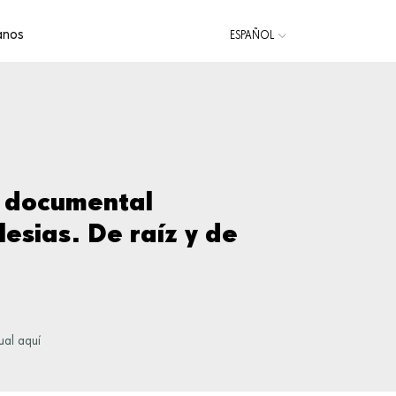
anos
ESPAÑOL
CATALÀ
l documental
lesias. De raíz y de
ual aquí