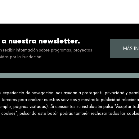
 a nuestra newsletter.
MÁS I
en recibir información sobre programas, proyectos
idas por la Fundación!
tu experiencia de navegación, nos ayudan a proteger tu privacidad y permit
ciedad construyendo un futuro mejor y más jus
 terceros para analizar nuestros servicios y mostrarte publicidad relacion
mplo, páginas visitadas). Si consientes su instalación pulsa "Aceptar tod
Conecta
Enlaces
e cookies", pulsando este botón podrás también rechazar todas las cook
Contáctanos
Aviso legal
Preguntas frecuentes
Política de cookies
Política de privacidad