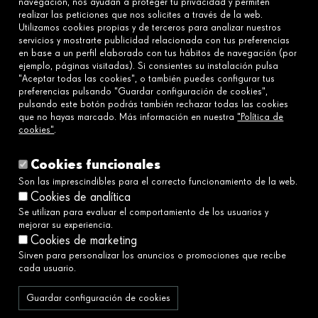
navegación, nos ayudan a proteger tu privacidad y permiten
realizar las peticiones que nos solicites a través de la web.
Utilizamos cookies propias y de terceros para analizar nuestros
Conecta
servicios y mostrarte publicidad relacionada con tus preferencias
en base a un perfil elaborado con tus hábitos de navegación (por
Contáctanos
ejemplo, páginas visitadas). Si consientes su instalación pulsa
Preguntas frecuentes
"Aceptar todas las cookies", o también puedes configurar tus
preferencias pulsando "Guardar configuración de cookies",
pulsando este botón podrás también rechazar todas las cookies
que no hayas marcado. Más información en nuestra
"Política de
Enlaces
cookies"
.
Aviso legal
Política de cookies
Cookies funcionales
Política de privacidad
Son las imprescindibles para el correcto funcionamiento de la web.
Cookies de analítica
Política de redes sociales
Se utilizan para evaluar el comportamiento de los usuarios y
Canal Ético y de Denuncias→
mejorar su experiencia.
Accesibilidad
Cookies de marketing
Sirven para personalizar los anuncios o promociones que recibe
cada usuario.
Servimos a la sociedad construyendo un
futuro mejor y más justo.
Guardar configuración de cookies