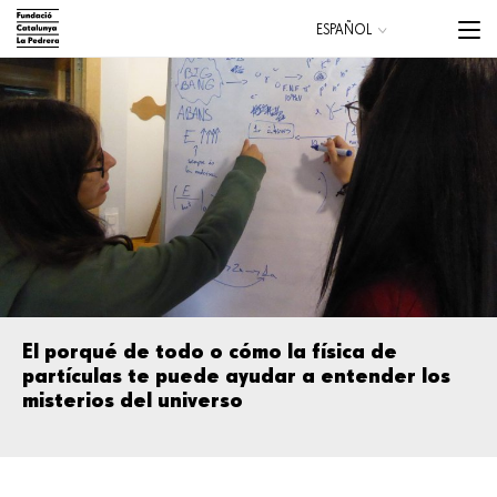
Pasar
Menu
ESPAÑOL
al
trigge
CATALÀ
contenido
ENGLISH
principal
Main
navigation
El porqué de todo o cómo la física de
partículas te puede ayudar a entender los
misterios del universo