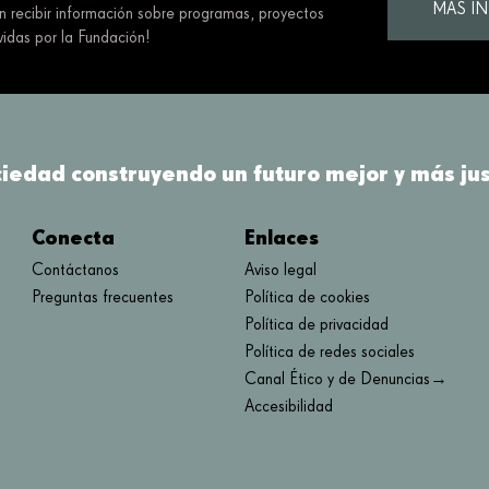
MÁS I
en recibir información sobre programas, proyectos
idas por la Fundación!
ciedad construyendo un futuro mejor y más jus
Conecta
Enlaces
Contáctanos
Aviso legal
Preguntas frecuentes
Política de cookies
Política de privacidad
Política de redes sociales
Canal Ético y de Denuncias→
Accesibilidad