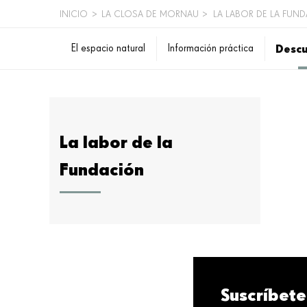
INICIO
>
LA CLOSA DE MORNAU
>
LA LABOR DE LA FUN
SOBRESCRIBIR
Descu
El espacio natural
Información práctica
ENLACES
DE
AYUDA
A
La labor de la
LA
Fundación
NAVEGACIÓN
Suscríbete