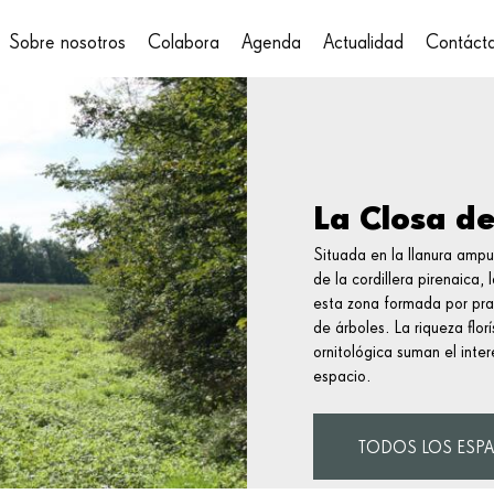
Sobre nosotros
Colabora
Agenda
Actualidad
Contáct
on
La Closa d
Situada en la llanura ampu
de la cordillera pirenaica
esta zona formada por prad
de árboles. La riqueza flor
ornitológica suman el interé
espacio.
TODOS LOS ESPA