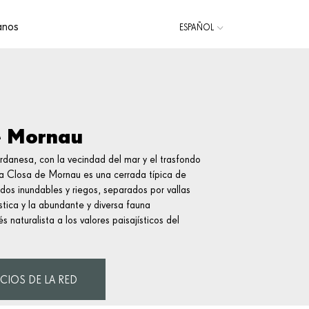
anos
ESPAÑOL
CATALÀ
ENGLISH
e Mornau
rdanesa, con la vecindad del mar y el trasfondo
, la Closa de Mornau es una cerrada típica de
os inundables y riegos, separados por vallas
ística y la abundante y diversa fauna
s naturalista a los valores paisajísticos del
CIOS DE LA RED