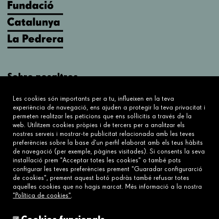
Sobre nosaltres
Què fem?
Les cookies són importants per a tu, influeixen en la teva
Sobre nosaltres
experiència de navegació, ens ajuden a protegir la teva privacitat i
permeten realitzar les peticions que ens sol·licitis a través de la
web. Utilitzem cookies pròpies i de tercers per a analitzar els
Connecta
nostres serveis i mostrar-te publicitat relacionada amb les teves
preferències sobre la base d’un perfil elaborat amb els teus hàbits
Contacta'ns
de navegació (per exemple, pàgines visitades). Si consents la seva
Preguntes freqüents
instal·lació prem "Acceptar totes les cookies" o també pots
configurar les teves preferències prement "Guaradar configurarció
de cookies", prement aquest botó podràs també refusar totes
aquelles cookies que no hagis marcat. Més informació a la nostra
Enllaços
"Política de cookies"
.
Avís legal
Política de cookies