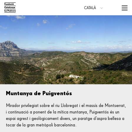
Vés
Menu
CATALÀ
al
trigge
ESPAÑOL
contingut
ENGLISH
Main
navigation
Muntanya de Puigventós
Mirador privilegiat sobre el riu Llobregat i el massís de Montserrat,
i continuació a ponent de la mítica muntanya, Puigventós és un
espai agrest i geològicament divers, un paratge d’aspra bellesa a
tocar de la gran metròpoli barcelonina.