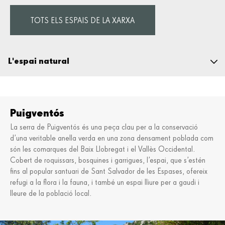
TOTS ELS ESPAIS DE LA XARXA
L'espai natural
Informació pràctica
Puigventós
Descobreix l'espai
La serra de Puigventós és una peça clau per a la conservació
d’una veritable anella verda en una zona densament poblada com
Fauna i flora
són les comarques del Baix Llobregat i el Vallès Occidental.
Geologia
Cobert de roquissars, bosquines i garrigues, l’espai, que s’estén
fins al popular santuari de Sant Salvador de les Espases, ofereix
Alimentació i territori
refugi a la flora i la fauna, i també un espai lliure per a gaudi i
La tasca de la Fundació
lleure de la població local.