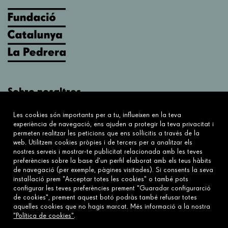
Sobre nosaltres
Què fem?
Les cookies són importants per a tu, influeixen en la teva
Sobre nosaltres
experiència de navegació, ens ajuden a protegir la teva privacitat i
permeten realitzar les peticions que ens sol·licitis a través de la
web. Utilitzem cookies pròpies i de tercers per a analitzar els
Connecta
nostres serveis i mostrar-te publicitat relacionada amb les teves
preferències sobre la base d’un perfil elaborat amb els teus hàbits
Contacta'ns
de navegació (per exemple, pàgines visitades). Si consents la seva
Preguntes freqüents
instal·lació prem "Acceptar totes les cookies" o també pots
configurar les teves preferències prement "Guaradar configurarció
de cookies", prement aquest botó podràs també refusar totes
aquelles cookies que no hagis marcat. Més informació a la nostra
Enllaços
"Política de cookies"
.
Avís legal