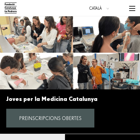
Vés
Menu
CATALÀ
al
trigge
ESPAÑOL
contingut
ENGLISH
Main
navigation
Joves per la Medicina Catalunya
PREINSCRIPCIONS OBERTES
JOVES PER LA MEDICINA CATALUNYA