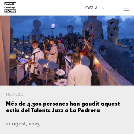
Vés
Menu
CATALÀ
al
trigge
ESPAÑOL
contingut
ENGLISH
Main
navigation
NOTÍCIES
Més de 4.300 persones han gaudit aquest
estiu del Talents Jazz a La Pedrera
21 agost, 2023