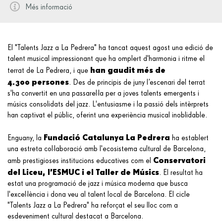
Més informació
El "Talents Jazz a La Pedrera" ha tancat aquest agost una edició de
talent musical impressionant que ha omplert d'harmonia i ritme el
han gaudit més de
terrat de La Pedrera, i que
4.300 persones
. Des de principis de juny l’escenari del terrat
s'ha convertit en una passarel·la per a joves talents emergents i
músics consolidats del jazz. L'entusiasme i la passió dels intèrprets
han captivat el públic, oferint una experiència musical inoblidable.
Fundació Catalunya La Pedrera
Enguany, la
ha establert
una estreta col·laboració amb l'ecosistema cultural de Barcelona,
Conservatori
amb prestigioses institucions educatives com el
del Liceu, l’ESMUC i el Taller de Músics
. El resultat ha
estat una programació de jazz i música moderna que busca
l'excel·lència i dona veu al talent local de Barcelona. El cicle
"Talents Jazz a La Pedrera" ha reforçat el seu lloc com a
esdeveniment cultural destacat a Barcelona.