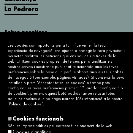
Sobre nosaltres
Què fem?
Les cookies són importants per a tu, influeixen en la teva
Sobre nosaltres
experiència de navegació, ens ajuden a protegir la teva privacitat i
permeten realitzar les peticions que ens sol·licitis a través de la
web. Utilitzem cookies pròpies i de tercers per a analitzar els
Connecta
nostres serveis i mostrar-te publicitat relacionada amb les teves
preferències sobre la base d’un perfil elaborat amb els teus hàbits
Contacta'ns
de navegació (per exemple, pàgines visitades). Si consents la seva
Preguntes freqüents
instal·lació prem "Acceptar totes les cookies" o també pots
configurar les teves preferències prement "Guaradar configurarció
de cookies", prement aquest botó podràs també refusar totes
aquelles cookies que no hagis marcat. Més informació a la nostra
Enllaços
"Política de cookies"
.
Avís legal
Política de cookies
Cookies funcionals
Política de privacitat
Són les imprescindibles pel correcte funcionament de la web.
Cookies d'analítica
Política de xarxes socials