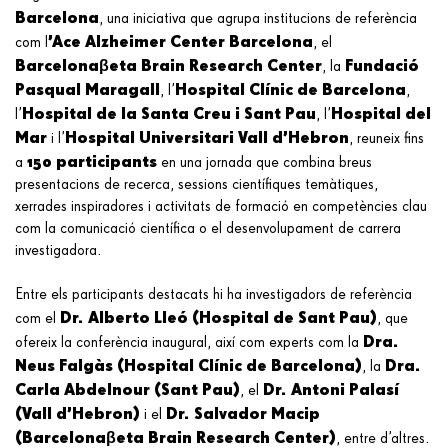
Barcelona
, una iniciativa que agrupa institucions de referència
’Ace Alzheimer Center Barcelona
com l
, el
Barcelona
β
eta Brain Research Center
Fundaci
ó
, la
Pasqual Maragall
Hospital Cl
í
nic de Barcelona
, l
’
,
Hospital de la Santa Creu i Sant Pau
Hospital del
l
’
, l
’
Mar
Hospital Universitari Vall d
’
Hebron
i l
’
, reuneix fins
150 participants
a
en una jornada que combina breus
presentacions de recerca, sessions científiques temàtiques,
xerrades inspiradores i activitats de formació en competències clau
com la comunicació científica o el desenvolupament de carrera
investigadora.
Entre els participants destacats hi ha investigadors de referència
Dr. Alberto Lleó (Hospital de Sant Pau)
com el
, que
Dra.
ofereix la conferència inaugural, així com experts com la
Neus Falgàs (Hospital Clínic de Barcelona)
Dra.
, la
Carla Abdelnour (Sant Pau)
Dr. Antoni Palasí
, el
(Vall d’Hebron)
Dr. Salvador Macip
i el
(Barcelona
β
eta Brain Research Center)
, entre d’altres.