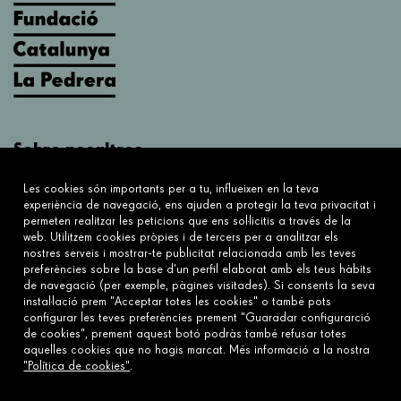
Sobre nosaltres
Què fem?
Les cookies són importants per a tu, influeixen en la teva
Sobre nosaltres
experiència de navegació, ens ajuden a protegir la teva privacitat i
permeten realitzar les peticions que ens sol·licitis a través de la
web. Utilitzem cookies pròpies i de tercers per a analitzar els
Connecta
nostres serveis i mostrar-te publicitat relacionada amb les teves
preferències sobre la base d’un perfil elaborat amb els teus hàbits
Contacta'ns
de navegació (per exemple, pàgines visitades). Si consents la seva
Preguntes freqüents
instal·lació prem "Acceptar totes les cookies" o també pots
configurar les teves preferències prement "Guaradar configurarció
de cookies", prement aquest botó podràs també refusar totes
aquelles cookies que no hagis marcat. Més informació a la nostra
Enllaços
"Política de cookies"
.
Avís legal