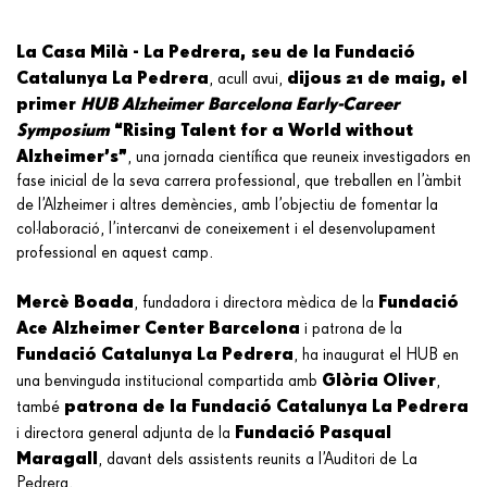
La Casa Milà - La Pedrera, seu de la Fundació
Catalunya La Pedrera
dijous 21 de maig, el
, acull avui,
primer
HUB Alzheimer Barcelona Early-Career
Symposium
“Rising Talent for a World without
Alzheimer’s”
,
una jornada científica que reuneix investigadors en
fase inicial de la seva carrera professional, que treballen en l’àmbit
de l’Alzheimer i altres demències, amb l’objectiu de fomentar la
col·laboració, l’intercanvi de coneixement i el desenvolupament
professional en aquest camp.
Mercè Boada
Fundació
, fundadora i directora mèdica de la
Ace Alzheimer Center Barcelona
i patrona de la
Fundació Catalunya La Pedrera
, ha inaugurat el HUB en
Glòria Oliver
una benvinguda institucional compartida amb
,
patrona de la Fundació Catalunya La Pedrera
també
Fundació Pasqual
i directora general adjunta de la
Maragall
, davant dels assistents reunits a l’Auditori de La
Pedrera.