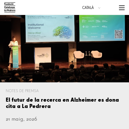
Vés
Menu
CATALÀ
al
trigge
ESPAÑOL
contingut
Main
navigation
NOTES DE PREMSA
El futur de la recerca en Alzheimer es dona
cita a La Pedrera
21 maig, 2026