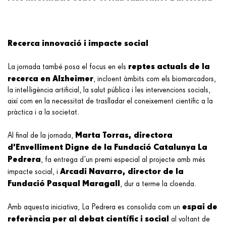
Recerca innovació i impacte social
reptes actuals de la
La jornada també posa el focus en els
recerca en Alzheimer
, incloent àmbits com els biomarcadors,
la intel·ligència artificial, la salut pública i les intervencions socials,
així com en la necessitat de traslladar el coneixement científic a la
pràctica i a la societat.
Marta Torras, directora
Al final de la jornada,
d’Envelliment Digne de la Fundació Catalunya La
Pedrera
, fa entrega d’un premi especial al projecte amb més
Arcadi Navarro, director de la
impacte social, i
Fundació Pasqual Maragall
, dur a terme la cloenda.
espai de
Amb aquesta iniciativa, La Pedrera es consolida com un
referència per al debat científic i social
al voltant de