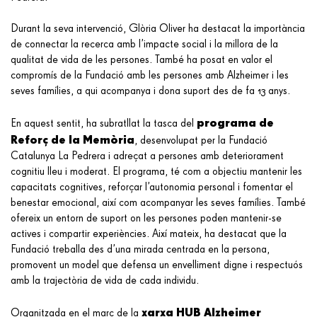
Durant la seva intervenció, Glòria Oliver ha destacat la importància
de connectar la recerca amb l’impacte social i la millora de la
qualitat de vida de les persones. També ha posat en valor el
compromís de la Fundació amb les persones amb Alzheimer i les
seves famílies, a qui acompanya i dona suport des de fa 13 anys.
programa de
En aquest sentit, ha subratllat la tasca del
Reforç de la Memòria
, desenvolupat per la Fundació
Catalunya La Pedrera i adreçat a persones amb deteriorament
cognitiu lleu i moderat. El programa, té com a objectiu mantenir les
capacitats cognitives, reforçar l’autonomia personal i fomentar el
benestar emocional, així com acompanyar les seves famílies. També
ofereix un entorn de suport on les persones poden mantenir-se
actives i compartir experiències. Així mateix, ha destacat que la
Fundació treballa des d’una mirada centrada en la persona,
promovent un model que defensa un envelliment digne i respectuós
amb la trajectòria de vida de cada individu.
xarxa HUB Alzheimer
Organitzada en el marc de la