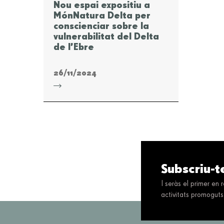
Nou espai expositiu a
MónNatura Delta per
conscienciar sobre la
vulnerabilitat del Delta
de l’Ebre
26/11/2024
Subscriu-t
I seràs el primer en
activitats promoguts