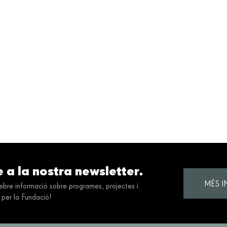
e a la nostra newsletter.
MÉS 
 rebre informació sobre programes, projectes i
 per la Fundació!