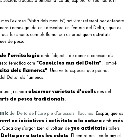
 els secrets d’aquesta emblemàtica au, explorar el seu hàbitat i
més l’exitosa “Visita dels menuts”, activitat
referent per entendre
ens i nenes gaudeixin i descobreixin l’entorn del Delta, i que es
 aus fascinants com els flamencs i es practiquen activitats
ques de perxar.
de l’ornitologia
amb l’objectiu de donar a conèixer als
“Coneix les aus del Delta”
aquesta temàtica com
. També
isita dels flamencs”
. Una visita especial que permet
del Delta, els flamencs.
observar varietats d’ocells
atural, i alhora
des del
arts de pesca tradicionals
.
únic
del Delta de l’Ebre ple d’arrossars i llacunes.
L’espai, que es
rent en iniciatives i activitats a la natura
més
amb
700 activitats
. Cada any s’organitzen al voltant de
i tallers
l Delta
per a totes les edats
. El centre acull cada any el