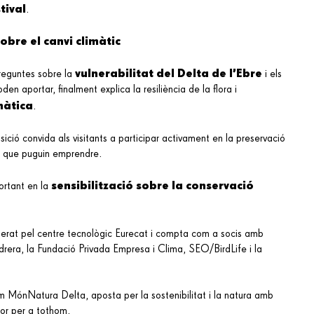
tival
.
obre el canvi climàtic
vulnerabilitat del Delta de l’Ebre
preguntes sobre la
i els
en aportar, finalment explica la resiliència de la flora i
màtica
.
osició convida als visitants a participar activament en la preservació
s que puguin emprendre.
sensibilització sobre la conservació
ortant en la
iderat pel centre tecnològic Eurecat i compta com a socis amb
rera, la Fundació Privada Empresa i Clima, SEO/BirdLife i la
 MónNatura Delta, aposta per la sostenibilitat i la natura amb
lor per a tothom.