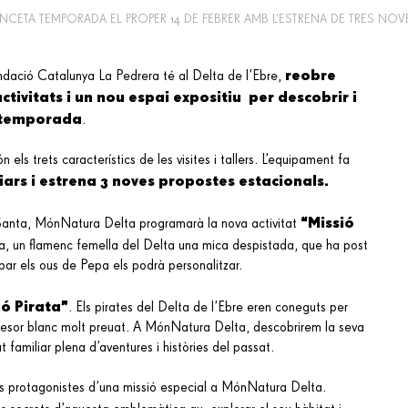
NCETA TEMPORADA EL PROPER 14 DE FEBRER AMB L’ESTRENA DE TRES NOVES
reobre
ndació Catalunya La Pedrera té al Delta de l’Ebre,
ctivitats i un nou espai expositiu per descobrir i
 temporada
.
n els trets característics de les visites
i tallers. L’equipament fa
liars i estrena 3 noves propostes estacionals.
“Missió
 Santa, MónNatura Delta programarà la nova activitat
pa, un flamenc femella del Delta una mica despistada, que ha post
obar els ous de Pepa els podrà personalitzar.
ió Pirata”
. Els pirates del Delta de l’Ebre eren coneguts per
 tresor blanc molt preuat. A MónNatura Delta, descobrirem la seva
t familiar plena d’aventures i històries del passat.
ls protagonistes d’una missió especial a MónNatura Delta.