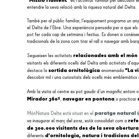
"Missió Flamenc"
és l’activitat familiar per descobrir
entendre la seva relació amb la riquesa natural del Delta.
També per al públic familiar, l’equipament programa un any 
el Delta de l’Ebre.
Una experiència pensada per a que els n
pot fer cada cap de setmana i festius. Es donen a conèixer
tradicionals de la zona com tirar el rall o navegar amb bar
relacionades amb el món 
Segueixen les activitats
visitants els diferents ocells del Delta amb activitats d’
sortida ornitològica
“La v
destaca la
anomenada
descobrir mil i una curiositats dels ocells més emblemàtics 
Amb la visita al centre es pot gaudir d’un magnífic entorn n
Mirador 360º
navegar en pontona
,
o practicar
paratge natural 
MónNatura Delta està situat en el
refe
va inaugurar el març del 2012, està consolidat com a
de 300.000 visitants des de la seva obertura
d’ornitologia, natura i tradicions de
diferents