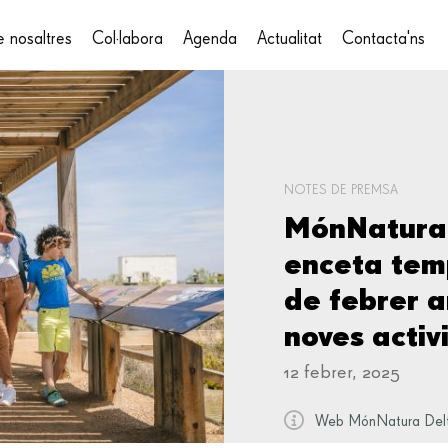
 nosaltres
Col·labora
Agenda
Actualitat
Contacta'ns
on
NOTES DE PREMSA
MónNatura 
enceta tem
de febrer a
noves activi
12 febrer, 2025
Web MónNatura Del