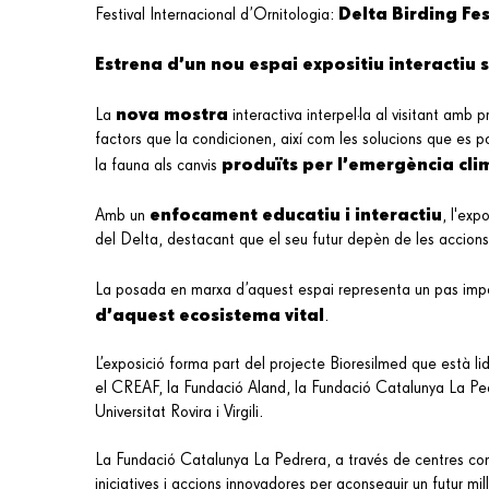
Delta Birding Fes
Festival Internacional d’Ornitologia:
Estrena d’un nou espai expositiu interactiu s
nova mostra
La
interactiva interpel·la al visitant amb 
factors que la condicionen, així com les solucions que es pod
produïts per l’emergència cli
la fauna als canvis
enfocament educatiu i interactiu
Amb un
, l'exp
del Delta, destacant que el seu futur depèn de les accion
La posada en marxa d’aquest espai representa un pas imp
d’aquest ecosistema vital
.
L’exposició forma part del projecte Bioresilmed que està l
el CREAF, la Fundació Aland, la Fundació Catalunya La Ped
Universitat Rovira i Virgili.
La Fundació Catalunya La Pedrera, a través de centres com
iniciatives i accions innovadores per aconseguir un futur mil