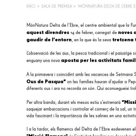
INICI
>
SALA DE PREMSA
>
MÓNNATURA DELTA DE L’EBRE E
FIL
D'ARIADNA
MónNatura Delta de l’Ebre, el centre ambiental que la Fu
aquest divendres
noves a
14 de febrer, carregat de
gaudir de l’entorn
tretzena
, en la que és la seva
L’observació de les aus, la pesca tradicional i el paisatge só
aposta per les activitats fami
enguany una nova
A la primavera i coincidint amb les vacances de Setmana
Ous de Pasqua”
on les famílies hauran d’ajudar a Pe
diferents ous i ara no recorda on són. Qui aconsegueixi tr
“Miss
Per altra banda, durant els mesos estiu s’estrenarà
saquejar embarcacions i controlar el comerç de la sal, un
vida fascinant i la importància de les salines en una activita
I a la tardor,
els flamencs del Delta de l’Ebre esdevenen e