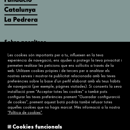
Sobre nosaltres
Què fem?
Les cookies són importants per a tu, influeixen en la teva
Sobre nosaltres
experiència de navegació, ens ajuden a protegir la teva privacitat i
permeten realitzar les peticions que ens sol·licitis a través de la
web. Utilitzem cookies pròpies i de tercers per a analitzar els
Connecta
nostres serveis i mostrar-te publicitat relacionada amb les teves
preferències sobre la base d’un perfil elaborat amb els teus hàbits
Contacta'ns
de navegació (per exemple, pàgines visitades). Si consents la seva
Preguntes freqüents
instal·lació prem "Acceptar totes les cookies" o també pots
configurar les teves preferències prement "Guaradar configurarció
de cookies", prement aquest botó podràs també refusar totes
aquelles cookies que no hagis marcat. Més informació a la nostra
Enllaços
"Política de cookies"
.
Avís legal
Política de cookies
Cookies funcionals