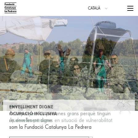
Vés
Menu
CATALÀ
al
trigge
ESPAÑOL
contingut
ENGLISH
Main
navigation
ENVELLIMENT DIGNE
Acompanyem les persones grans perquè tinguin
un envelliment digne
som la Fundació Catalunya La Pedrera